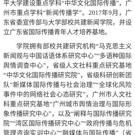
平大学建设重点学科
“
中华文化国际传播
”
，广
州市重点学科
“
新闻传播学
”
。
2017
年
9
月，广
东省委宣传部与大学部校共建新闻学院，并设
立广东省国际传播青年人才培养基地。
学院拥有部校共建研究机构
“
马克思主义
新闻观与中国话语体系研究中心
”“
多语种国际
舆情调查中心
”
，省级人文社科重点研究基地
“
中华文化国际传播研究院
”
，省级科研创新团
队
“
新媒体国际传播与社会治理
”“
全球化风险
事件中的网络社会心态研究
”
，广州市人文社
科重点研究基地
“
广州城市舆情治理与国际形
象传播研究中心
”
，以及
“
阐释与国际传播研究
院
”“
湾区国际传播研究中心
”“
政府传播与危机
管理咨询实训中心
”“
融媒体与国际传播
”
（省