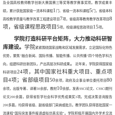
及全国高校教师教学创新大赛国赛三等奖等教学赛事奖项。教学成果丰
1
5
硕，累计获批国家级一流本科课程
门、省级一流本科课程
门，省级本科
7
8
高校教学质量与教学改革工程建设项目
项，省级高等教育教学改革项目
项，省级课程思政项目
5
15
项，校级课程思政项目
项。
学院打造科研平台矩阵，大力推动科研智
库建设。
学院
紧紧围绕国家战略和区域发展需求，立足国际化特色
优势，聚焦
”
融合新闻、国际传播、智能传播、公共传播
“
四个特色学科方
。
向，组建科研创新团队，产出高层次科研成果
近年来，学院获得国家级
2
4
项，其中国家社科重大项目、重点项
科研项目
目
4
项；省部级项目
5
0
8
0
余项，政府及企事业单位委托项目
10
余项，出版专著、译著
50
余部，教材
余部，发表
SSCI
论文、
CSSCI
期刊
论文
200
余篇，获得省哲学社会科学优秀成果奖
3
项。完成决策咨询报告
200
多篇，均获得省级、副省级部门采纳或批示。教学团队获得首批国家一
流课程
“
国际突发事件报道虚拟仿真实验
”
。学院积极开展国内外学术交流