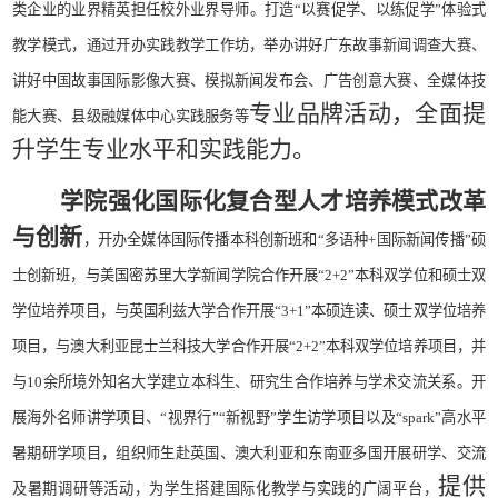
类企业的业界精英担任校外业界导师。打造
“
以赛促学、以练促学
”
体验式
教学模式，通过开办实践教学工作坊，举办讲好广东故事新闻调查大赛、
讲好中国故事国际影像大赛、模拟新闻发布会、广告创意大赛、全媒体技
专业品牌活动，全面提
能大赛、县级融媒体中心实践服务等
升学生专业水平和实践能力。
学院强化国际化
复合型
人才培养模式改革
与创新
，开办全媒体国际传播本科创新班和
“
多语种
+
国际新闻传播
”
硕
士创新班，与美国密苏里大学新闻学院合作开展
“2+2”
本科双学位和硕士双
学位培养项目，与英国利兹大学合作开展
“3+1”
本硕连读、硕士双学位培养
项目，与澳大利亚昆士兰科技大学合作开展
“2+2”
本科双学位培养项目，并
与
10
余所境外知名大学建立本科生、研究生合作培养与学术交流关系。
开
展海外名师讲学项目、“视界行”“新视野”学生访学项目以及“
spark
”高水平
暑期研学项目，组织师生赴英国、澳大利亚和东南亚多国开展研学、交流
提供
及暑期调研等活动，为学生搭建国际化教学与实践的广阔平台，