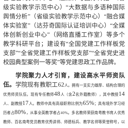
级实验教学示范中心）
“
大数据与多语种国际
舆情分析
”
（省级实验教学示范中心）
“
融合媒
体实验室
”
（达芬奇国际认证培训中心）
“
全媒
体创新创业中心
”
（网络直播工作室）等多个
教学科研平台；建设有
“
全国党建工作样板党
支部
”“
全省党建工作样板党支部
”“
全省党史进
校园典型案例一等奖
”
等党建思政工作品牌。
学院聚力人才引育，建设高水平师资队
伍
。
学院现有教职工
62
人。拥有一支实力雄厚、结构合理的
4
8
2
1
4
优秀师资队伍，现有专任教师
人（含
名外籍教师），其中教授
1
7
6
5
%
人、副教授
人。教师中具有高级职称比例为
；具有境外学习经
80%
历者占
，从事全英教学者占
40%
。多名教师荣获南粤教书育人优秀
教师、百名南粤党员教育优秀讲师、师德标兵、教学名师等荣誉称号，以