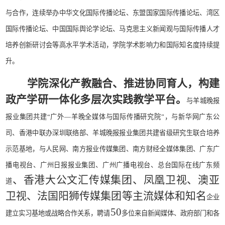
与合作，连续举办中华文化国际传播论坛、东盟国家国际传播论坛、湾区
国际传播论坛、中国国际舆论学论坛、马克思主义新闻观与国际传播人才
培养创新研讨会等高水平学术活动，学院学术影响力和国际知名度持续提
升。
学院深化
产教融合
、推进
协同育人
，构建
政产学研一体化多层次
实践
教学
平台。
与羊城晚报
报业集团共建
“
广外
—
羊晚全媒体与国际传播研究院
”
，与新华网广东公
司、香港中联办深圳联络部、羊城晚报报业集团共建省级研究生联合培养
示范基地，与人民网、南方报业传媒集团、南方财经全媒体集团、广东广
播电视台、广州日报报业集团、广州广播电视台、总台国际在线广东频
、香港大公文汇传媒集团、凤凰卫视、澳亚
道
卫视、法国阳狮传媒集团等主流媒体和知名
企业
50
建立实习基地或战略合作关系，聘请
多位来自新闻媒体、政府部门和各