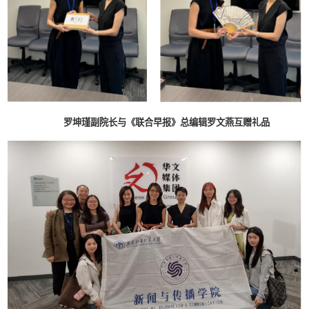
罗坤瑾副院长与《联合早报》总编辑罗文燕互赠礼品